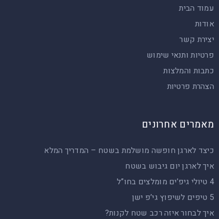
עמוד הבית
טיולי
אודות
EZ
יצירת קשר
RAIDER
פרטיות ותנאי שימוש
טיולי
כתבות והמלצות
תומקאר
הצהרת פרטיות
טיולי
מאמרים אחרונים
טוקטוק
כיצד לארגן חופשה מושלמת בשטח – המדריך המלא
איך לארגן יום גיבוש בשטח
4 טיולי גיפ’ים מומלצים בחו”ל
5 טיפים לשיפוץ גי’פ ישן
איך לבחור איזה רכב שטח לקנות?