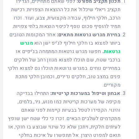
תכנון תקציב מפורט:
לפני שאתם מתחילים, הגדירו
תקציב ריאלי שיכלול את כל ההוצאות הצפויות: רכישת
הרכב, חלקי חילוף, עבודה מקצועית, צבע, ועוד. זכרו
תמיד להוסיף סכום נוסף לכיסוי הוצאות בלתי צפויות.
בחירת מגרש גרטאות מתאים:
אחד המקומות הטובים
ביותר למצוא בו חלקי חילוף לג’יפ ישן הוא
מגרש
גרטאות
.
חפשו מגרש גרטאות המתמחה בג’יפים או
ברכבי שטח, שם תוכלו למצוא מגוון רחב של חלקים
במחירים נוחים. במגרש גרוטאות תוכלו גם למצוא חלקי
פנים במצב טוב, חלקים נדירים, וכמובן חלקי מתכת
מקוריים.
אבחון וטיפול במערכות קריטיות:
התחילו בבדיקה
מקיפה של מערכות קריטיות כמו מנוע, גיר, בלמים,
והיגוי. הקפידו לטפל בבעיות קיימות לפני שאתם
מתקדמים לשלבים הבאים. זכרו כי כלי שטח ישן שופץ
לעיתים חלקית, ויתכן שלא כל שינוי שבוצע בו חוקי, או
תואם למפרט היצרן. אל תתפשרו על איכות בחלקי