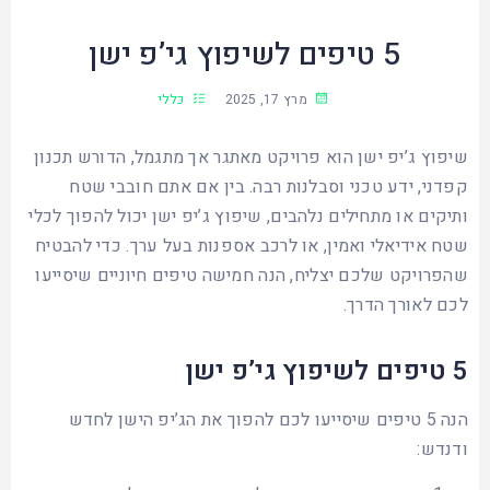
טיולי
5 טיפים לשיפוץ גי’פ ישן
EZ
RAIDER
מרץ 17, 2025
כללי
טיולי
שיפוץ ג’יפ ישן הוא פרויקט מאתגר אך מתגמל, הדורש תכנון
תומקאר
קפדני, ידע טכני וסבלנות רבה. בין אם אתם חובבי שטח
ותיקים או מתחילים נלהבים, שיפוץ ג’יפ ישן יכול להפוך לכלי
שטח אידיאלי ואמין, או לרכב אספנות בעל ערך. כדי להבטיח
טיולי
שהפרויקט שלכם יצליח, הנה חמישה טיפים חיוניים שיסייעו
טוקטוק
לכם לאורך הדרך.
5 טיפים לשיפוץ גי’פ ישן
הנה 5 טיפים שיסייעו לכם להפוך את הג’יפ הישן לחדש
ודנדש: